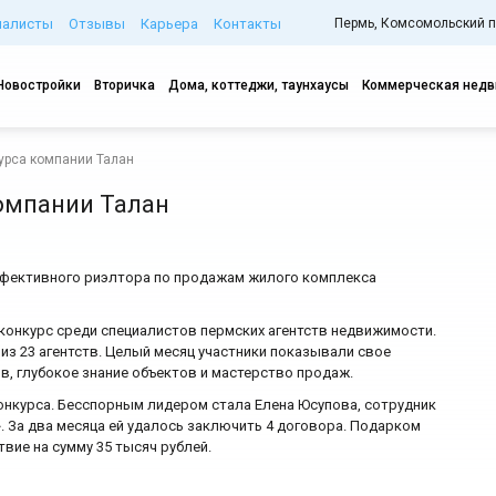
иалисты
Отзывы
Карьера
Контакты
Пермь, Комсомольский про
Новостройки
Вторичка
Дома, коттеджи, таунхаусы
Коммерческая нед
урса компании Талан
омпании Талан
ффективного риэлтора по продажам жилого комплекса
конкурс среди специалистов пермских агентств недвижимости.
из 23 агентств. Целый месяц участники показывали свое
в, глубокое знание объектов и мастерство продаж.
конкурса. Бесспорным лидером стала Елена Юсупова, сотрудник
За два месяца ей удалось заключить 4 договора. Подарком
вие на сумму 35 тысяч рублей.