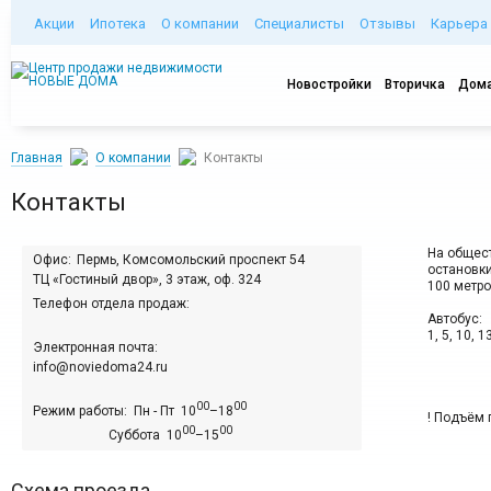
Акции
Ипотека
О компании
Специалисты
Отзывы
Карьера
Новостройки
Вторичка
Дома
Главная
О компании
Контакты
Контакты
На общес
Офис:
Пермь, Комсомольский проспект 54
остановки
ТЦ «Гостиный двор», 3 этаж, оф. 324
100 метро
Телефон отдела продаж:
Автобус:
1, 5, 10, 1
Электронная почта:
info@noviedoma24.ru
00
00
Режим работы: Пн - Пт 10
–18
! Подъём 
00
00
Суббота 10
–15
Схема проезда