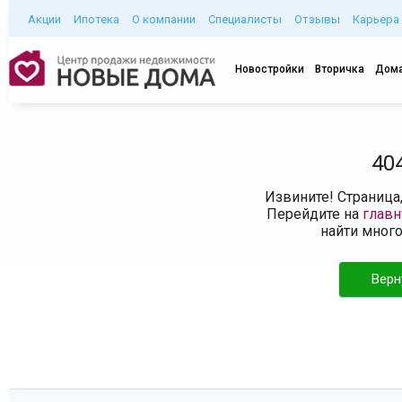
Акции
Ипотека
О компании
Специалисты
Отзывы
Карьера
Новостройки
Вторичка
Дома
40
Извините! Страница
Перейдите на
глав
найти мног
Верн