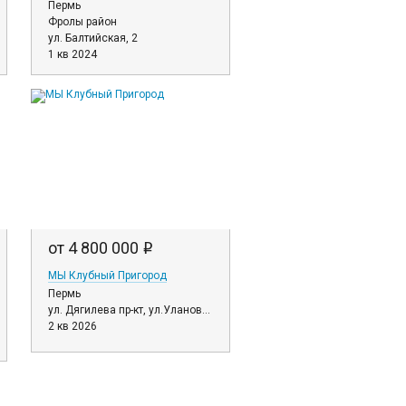
Пермь
Фролы район
ул. Балтийская, 2
1 кв 2024
от 4 800 000
i
МЫ Клубный Пригород
Пермь
ул. Дягилева пр-кт, ул.Улановой, ул.Парфенова, д. 2, 3, 4, 5, 6, 7
2 кв 2026