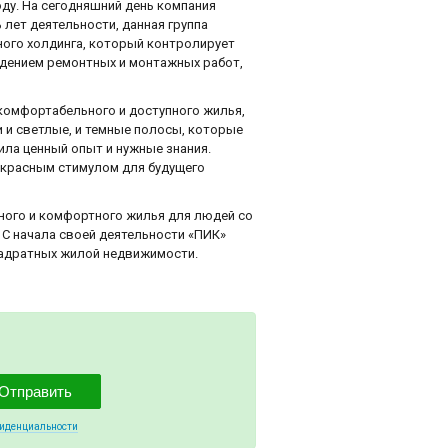
оду. На сегодняшний день компания
лет деятельности, данная группа
ного холдинга, который контролирует
дением ремонтных и монтажных работ,
комфортабельного и доступного жилья,
 и светлые, и темные полосы, которые
чила ценный опыт и нужные знания.
екрасным стимулом для будущего
ного и комфортного жилья для людей со
 С начала своей деятельности «ПИК»
вадратных жилой недвижимости.
Отправить
фиденциальности