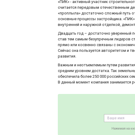
«ПИК» - активный участник строительног
считается передовым отечественным дев
«проплыла» достаточно сложный путь от
основные процессы застройщика. «ПИК»
внутренней и наружной отделкой, демонт
Двадцать год – достаточно уверенный п
став тем самым безупречным лидеров ст
прямо или косвенно связаны с экономиче
Сейчас она пользуется авторитетом и т
развития.
Важным и неотъемлемым путем развития
средним уровнем достатка. Так земельн
обеспечила более 250 000 российских с
В данный момент компания занимается р
Нажимая на кно