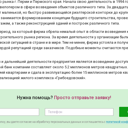
о рынка г. Перми и Пермского края. Начала свою деятельность в 1994 г
елопером в сфере возведения объектов различного типа. За двадцать 
 маленькой, но быстро развивающейся риэлтерской конторки до круп
 занимается формированием концепции будущего строительства, прове
ажем, а также реконструкцией зданий и построек различного типа.
ериод, за который фирма обрела немалый опыт в области возведения 
роительного рынка региона. За время деятельности у организации были
ской ситуацией в стране и в мире. Тем не менее, фирма устояла и полу
вердой репутацией среди заказчиков. Подобные моменты считаются пр
 и дальнейшей деятельности предприятия является возведение доступ
ый банк компании составляет около 5.2 миллионов метров квадратных.
емей квартирами и сдала в эксплуатацию более 15 миллионов метров к
еализацией жилого комплекса «Грибоедовский».
Нужна помощь?
Просто отправьте заявку!
пку, вы даете согласие на обработку персональных данных и соглашаетесь c
политикой кон