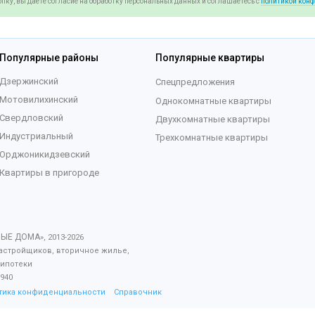
пку, вы даете согласие на обработку персональных данных и соглашаетесь c
политикой кон
Популярные районы
Популярные квартиры
Дзержинский
Спецпредложения
Мотовилихинский
Однокомнатные квартиры
Свердловский
Двухкомнатные квартиры
Индустриальный
Трехкомнатные квартиры
Орджоникидзевский
Квартиры в пригороде
ВЫЕ ДОМА
», 2013-
2026
астройщиков, вторичное жилье,
 ипотеки
940
тика конфиденциальности
Справочник