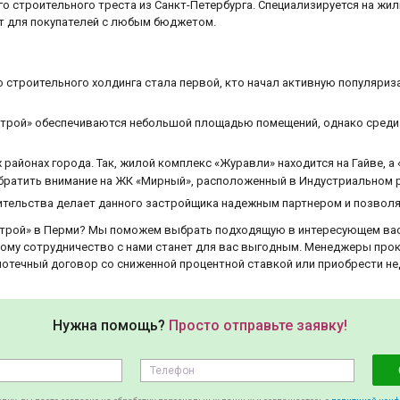
 строительного треста из Санкт-Петербурга. Специализируется на жил
т для покупателей с любым бюджетом.
о строительного холдинга стала первой, кто начал активную популяри
строй» обеспечиваются небольшой площадью помещений, однако среди
районах города. Так, жилой комплекс «Журавли» находится на Гайве, а 
 обратить внимание на ЖК «Мирный», расположенный в Индустриальном 
тельства делает данного застройщика надежным партнером и позволя
строй» в Перми? Мы поможем выбрать подходящую в интересующем ва
тому сотрудничество с нами станет для вас выгодным. Менеджеры про
отечный договор со сниженной процентной ставкой или приобрести не
Нужна помощь?
Просто отправьте заявку!