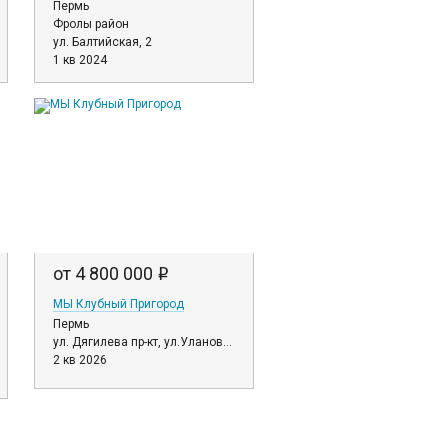
Пермь
Фролы район
ул. Балтийская, 2
1 кв 2024
от 4 800 000
i
МЫ Клубный Пригород
Пермь
ул. Дягилева пр-кт, ул.Улановой, ул.Парфенова, д. 2, 3, 4, 5, 6, 7
2 кв 2026