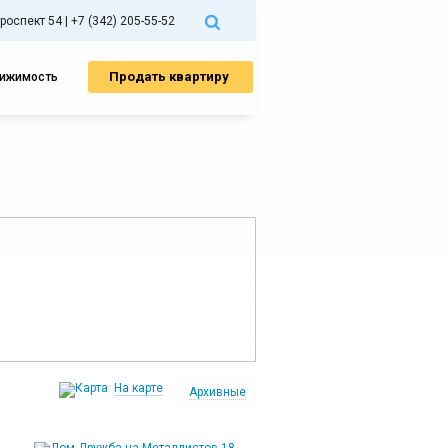
спект 54 | +7 (342) 205-55-52
Продать квартиру
вижимость
На карте
Архивные