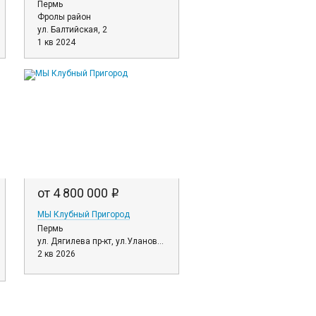
Пермь
Фролы район
ул. Балтийская, 2
1 кв 2024
от 4 800 000
i
МЫ Клубный Пригород
Пермь
ул. Дягилева пр-кт, ул.Улановой, ул.Парфенова, д. 2, 3, 4, 5, 6, 7
2 кв 2026