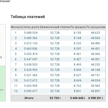
Таблица платежей
Месяц
Остаток долга
Ежемесячный платеж
По кредиту
По процентам
1
5 688 534
52 728
8 105
44 623
2
5 680 366
52 728
8 168
44 560
3
5 672 133
52 728
8 232
44 496
4
5 663 836
52 728
8 297
44 431
5
5 655 474
52 728
8 361
44 366
ет
6
5 647 047
52 728
8 427
44 301
7
5 638 553
52 728
8 493
44 235
8
5 629 993
52 728
8 560
44 168
9
5 621 366
52 728
8 627
44 101
10
5 612 672
52 728
8 694
44 034
11
5 603 909
52 728
8 762
43 965
вка
12
5 595 077
52 728
8 831
43 897
к
13
5 586 177
52 728
8 900
43 828
Итого:
52 729
i
5 696 640
i
6 958 251
i
14
5 577 207
52 728
8 970
43 758
15
5 568 166
52 728
9 040
43 688