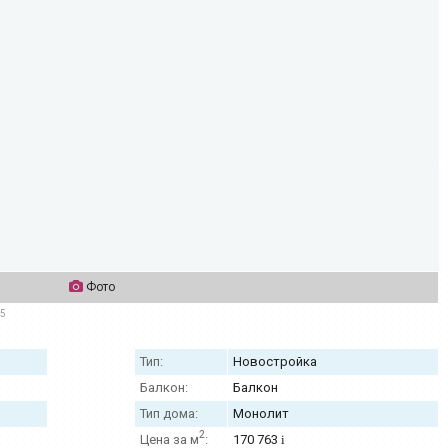
Фото
25
Тип:
Новостройка
Балкон:
Балкон
Тип дома:
Монолит
2
Цена за м
:
170 763
i