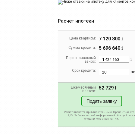
Расчет ипотеки
7 120 800
Цена квартиры:
i
5 696 640
Сумма кредита:
i
Первоначальный
i
взнос:
Срок кредита:
л
52 729
Ежемесячный
i
платеж:
Подать заявку
Расчет является приблизительным. Процентная ста
9,4%. За более точной информацией обращайтесь 
специалистам компании.