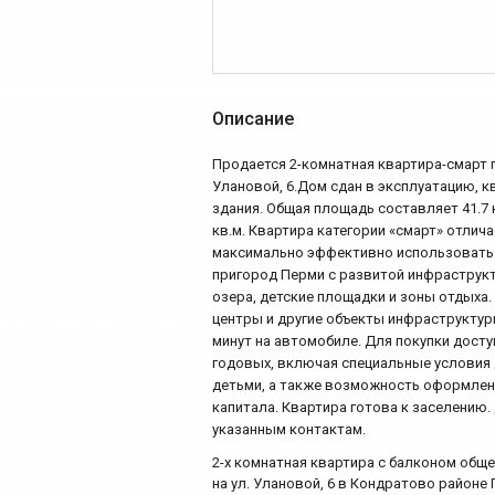
Описание
Продается 2-комнатная квартира-смарт п
Улановой, 6.Дом сдан в эксплуатацию, к
здания. Общая площадь составляет 41.7 к
кв.м. Квартира категории «смарт» отли
максимально эффективно использовать 
пригород Перми с развитой инфраструк
озера, детские площадки и зоны отдыха
центры и другие объекты инфраструктур
минут на автомобиле. Для покупки дост
годовых, включая специальные условия 
детьми, а также возможность оформлен
капитала. Квартира готова к заселению.
указанным контактам.
2-х комнатная квартира с балконом общ
на ул. Улановой, 6 в Кондратово район