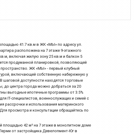
лощадью 41.7 кв.м в ЖК «МЫ» по адресу ул.
вартира расположена на 7 этаже 9-этажного
в.м, включая жилую зону 25 кв.м и балкон 5
чается продуманной планировкой, позволяющей
пространство. ЖК «МЫ» - первый клубный
турой, включающей собственную набережную у
. В шаговой доступности находятся торговые
ы, до центра города можно добраться за 20
упны выгодные ипотечные программы от 3.5%
для IT-специалистов, военнослужащих и семей с
ия рассрочки и использования материнского
 Для просмотра и консультации обращайтесь по
ей площадью 42 м² на 7 этаже в монолитном доме
е Перми от застройщика Девелопмент-Юг в