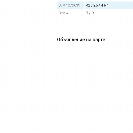
S, м² О/Ж/К:
42 / 25 / 4 м²
Этаж:
7 / 9
Объявление на карте