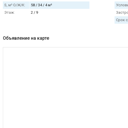
S, м² О/Ж/К:
58 / 34 / 4 м²
Услови
Этаж:
2 / 9
Застр
Срок с
Объявление на карте