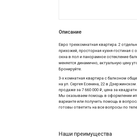
Описание
Евро трехкомнатная квартира. 2 отдельн
прихожей, просторная кухня-гостиная с о
окна в пол и панорамное остекление бал
меняется динамично, актуальную цену ут
Бронируйте.
3-х комнатная квартира с балконом общ
на ул. Сергея Есенина, 22 в Дзержинско
продаже за 7 660 000
, цена за квадрат
i
Мы оказываем помощь в оформлении ипот
варианте или получить помощь в вопро
готовы ответить на все вопросы по телеф
Наши преимущества