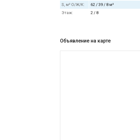
S, м² О/Ж/К:
62 / 39 / 8 м²
Этаж:
2 / 8
Объявление на карте