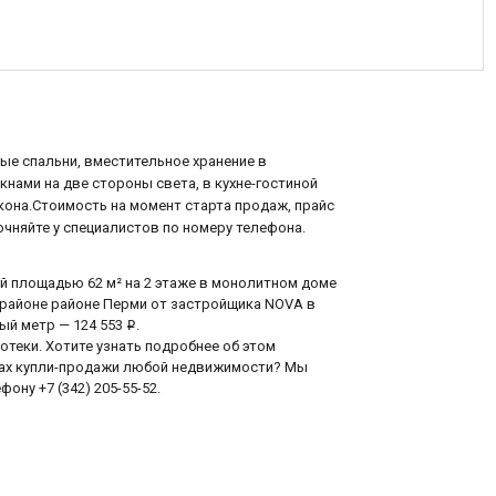
ые спальни, вместительное хранение в
кнами на две стороны света, в кухне-гостиной
кона.Стоимость на момент старта продаж, прайс
очняйте у специалистов по номеру телефона.
ей площадью 62 м² на 2 этаже в монолитном доме
м районе районе Перми от застройщика NOVA в
ный метр — 124 553
.
i
еки. Хотите узнать подробнее об этом
сах купли-продажи любой недвижимости? Мы
ону +7 (342) 205-55-52.