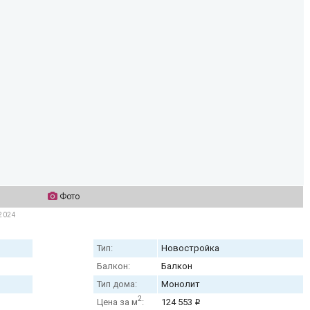
Фото
 2024
Тип:
Новостройка
Балкон:
Балкон
Тип дома:
Монолит
2
Цена за м
:
124 553
i