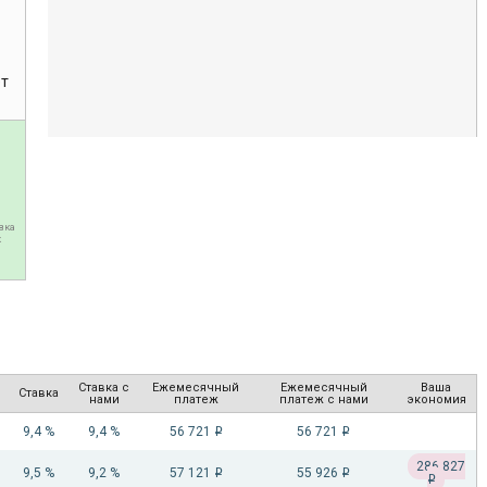
ет
вка
к
Ставка с
Ежемесячный
Ежемесячный
Ваша
Ставка
нами
платеж
платеж с нами
экономия
9,4 %
9,4 %
56 721
56 721
i
i
286 827
9,5 %
9,2 %
57 121
55 926
i
i
i