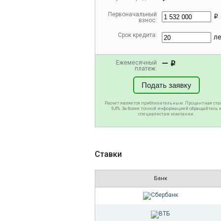
Первоначальный
i
взнос:
Срок кредита:
л
—
Ежемесячный
i
платеж:
Подать заявку
Расчет является приблизительным. Процентная ста
9,4%. За более точной информацией обращайтесь 
специалистам компании.
Ставки
Банк