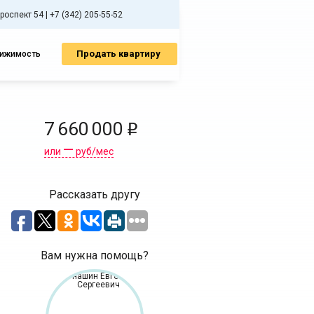
спект 54 | +7 (342) 205-55-52
Продать квартиру
вижимость
7 660 000
i
—
или
руб/мес
Рассказать другу
Вам нужна помощь?