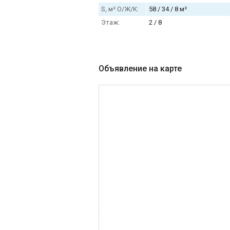
S, м² О/Ж/К:
58 / 34 / 8 м²
Этаж:
2 / 8
Объявление на карте