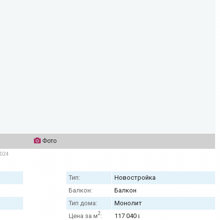
Фото
2024
Тип:
Новостройка
Балкон:
Балкон
Тип дома:
Монолит
2
Цена за м
:
117 040
i