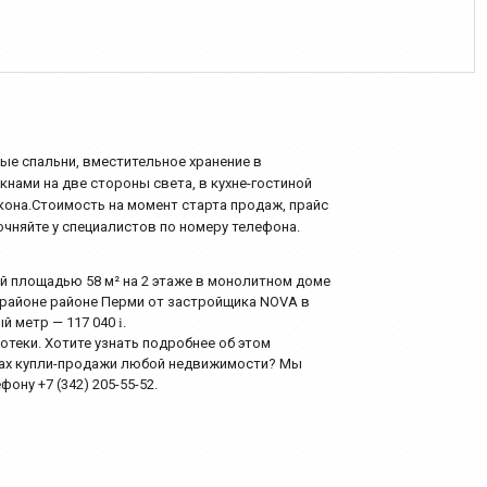
ые спальни, вместительное хранение в
кнами на две стороны света, в кухне-гостиной
кона.Стоимость на момент старта продаж, прайс
очняйте у специалистов по номеру телефона.
ей площадью 58 м² на 2 этаже в монолитном доме
м районе районе Перми от застройщика NOVA в
ый метр — 117 040
i
.
еки. Хотите узнать подробнее об этом
сах купли-продажи любой недвижимости? Мы
ону +7 (342) 205-55-52.