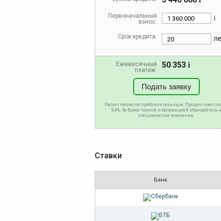
Первоначальный
i
взнос:
Срок кредита:
л
50 353
Ежемесячный
i
платеж:
Подать заявку
Расчет является приблизительным. Процентная ста
9,4%. За более точной информацией обращайтесь 
специалистам компании.
Ставки
Банк