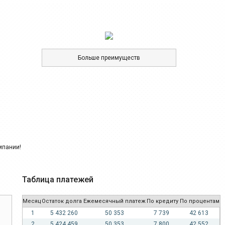
Больше преимуществ
Таблица платежей
Месяц
Остаток долга
Ежемесячный платеж
По кредиту
По процентам
1
5 432 260
50 353
7 739
42 613
2
5 424 459
50 353
7 800
42 552