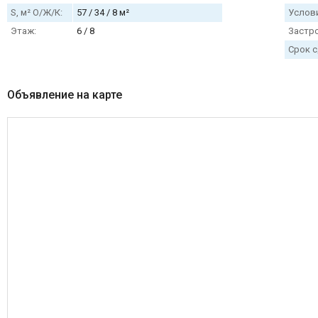
S, м² О/Ж/К:
57 / 34 / 8 м²
Услови
Этаж:
6 / 8
Застр
Срок с
Объявление на карте