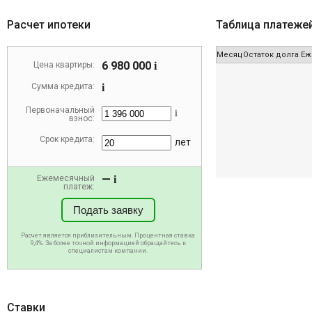
Расчет ипотеки
Таблица платеже
Месяц
Остаток долга
Еж
6 980 000
Цена квартиры:
i
Сумма кредита:
i
Первоначальный
i
взнос:
Срок кредита:
лет
—
Ежемесячный
i
платеж:
Подать заявку
Расчет является приблизительным. Процентная ставка
9,4%. За более точной информацией обращайтесь к
специалистам компании.
Ставки