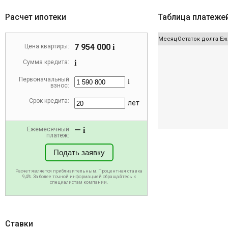
Расчет ипотеки
Таблица платеже
Месяц
Остаток долга
Еж
7 954 000
Цена квартиры:
i
Сумма кредита:
i
Первоначальный
i
взнос:
Срок кредита:
лет
—
Ежемесячный
i
платеж:
Подать заявку
Расчет является приблизительным. Процентная ставка
9,4%. За более точной информацией обращайтесь к
специалистам компании.
Ставки