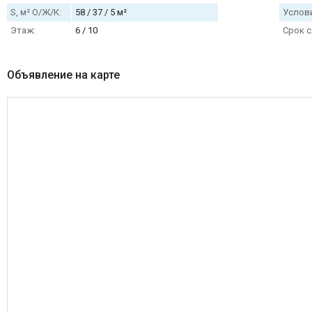
S, м² О/Ж/К:
58 / 37 / 5 м²
Услови
Этаж:
6 / 10
Срок с
Объявление на карте