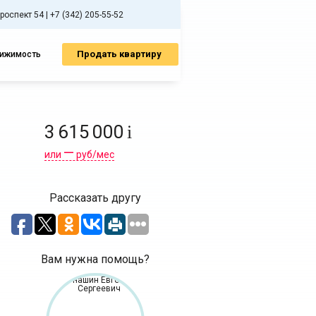
спект 54 | +7 (342) 205-55-52
Продать квартиру
вижимость
3 615 000
i
—
или
руб/мес
Рассказать другу
Вам нужна помощь?