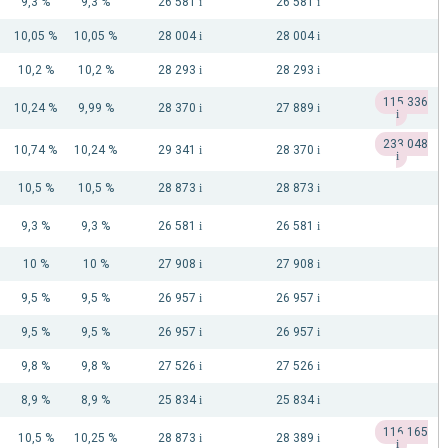
9,3 %
9,3 %
26 581
i
26 581
i
10,05 %
10,05 %
28 004
i
28 004
i
10,2 %
10,2 %
28 293
i
28 293
i
115 336
10,24 %
9,99 %
28 370
i
27 889
i
i
233 048
10,74 %
10,24 %
29 341
i
28 370
i
i
10,5 %
10,5 %
28 873
i
28 873
i
9,3 %
9,3 %
26 581
i
26 581
i
10 %
10 %
27 908
i
27 908
i
9,5 %
9,5 %
26 957
i
26 957
i
9,5 %
9,5 %
26 957
i
26 957
i
9,8 %
9,8 %
27 526
i
27 526
i
8,9 %
8,9 %
25 834
i
25 834
i
116 165
10,5 %
10,25 %
28 873
i
28 389
i
i