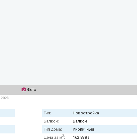
Фото
я 2023
Тип:
Новостройка
Балкон:
Балкон
Тип дома:
Кирпичный
2
Цена за м
:
162 838
i