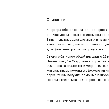
Описание
Квартира с белой отделкой. Все чернов
оштукатурены – подготовлены под оклей
Выполнена разводка электрики в кварти
качественная входная металлическая дв
домофон, электросчетчик, радиаторы.
Студия с балконом общей площадью 22 м² 
Нейвинская , 6 в Свердловском районе р
000
i
, цена за квадратный метр — 162 838
Мы оказываем помощь в оформлении ипот
варианте или получить помощь в вопро
готовы ответить на все вопросы по телеф
Наши преимущества