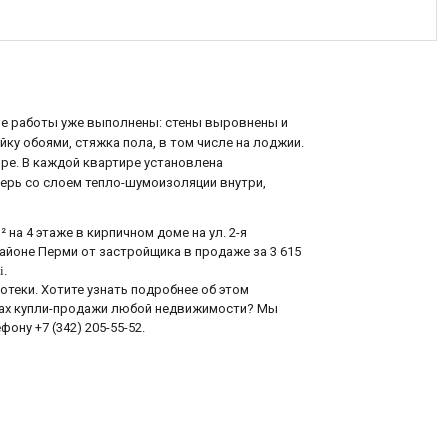
ые работы уже выполнены: стены выровнены и
ку обоями, стяжка пола, в том числе на лоджии.
ре. В каждой квартире установлена
ерь со слоем тепло-шумоизоляции внутри,
на 4 этаже в кирпичном доме на ул. 2-я
айоне Перми от застройщика в продаже за 3 615
i
.
еки. Хотите узнать подробнее об этом
сах купли-продажи любой недвижимости? Мы
ону +7 (342) 205-55-52.