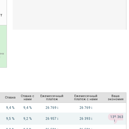
ет
вка
к
Ставка с
Ежемесячный
Ежемесячный
Ваша
Ставка
нами
платеж
платеж с нами
экономия
9,4 %
9,4 %
26 769
i
26 769
i
135 363
9,5 %
9,2 %
26 957
i
26 393
i
i