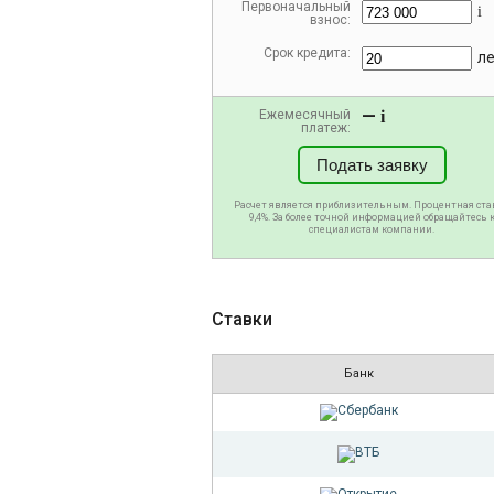
Первоначальный
i
взнос:
Срок кредита:
л
—
Ежемесячный
i
платеж:
Подать заявку
Расчет является приблизительным. Процентная ста
9,4%. За более точной информацией обращайтесь 
специалистам компании.
Ставки
Банк