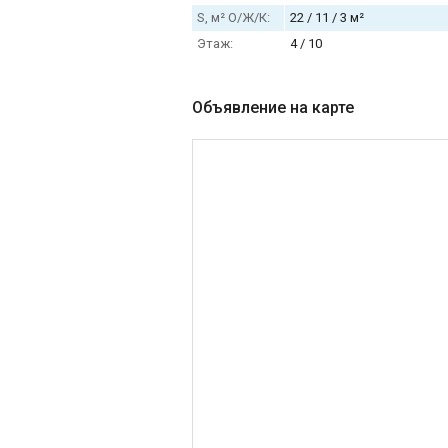
S, м² О/Ж/К:
22 / 11 / 3 м²
Этаж:
4 / 10
Объявление на карте