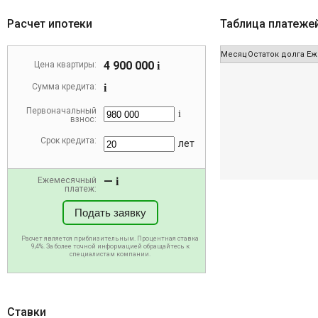
Расчет ипотеки
Таблица платеже
Месяц
Остаток долга
Еж
4 900 000
Цена квартиры:
i
Сумма кредита:
i
Первоначальный
i
взнос:
Срок кредита:
лет
—
Ежемесячный
i
платеж:
Подать заявку
Расчет является приблизительным. Процентная ставка
9,4%. За более точной информацией обращайтесь к
специалистам компании.
Ставки