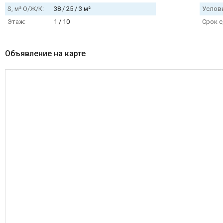
S, м² О/Ж/К:
38 / 25 / 3 м²
Услови
Этаж:
1 / 10
Срок с
Объявление на карте