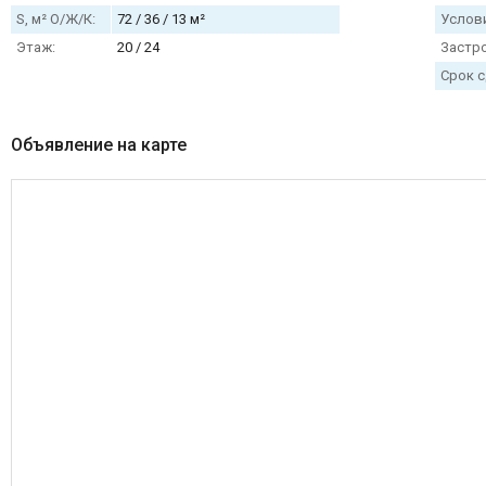
S, м² О/Ж/К:
72 / 36 / 13 м²
Услови
Этаж:
20 / 24
Застр
Срок с
Объявление на карте