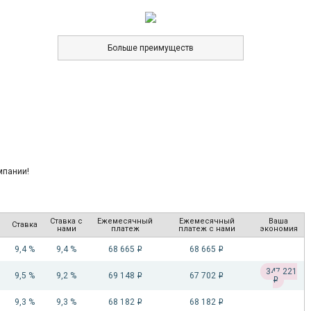
Больше преимуществ
Ставка с
Ежемесячный
Ежемесячный
Ваша
Ставка
нами
платеж
платеж с нами
экономия
9,4 %
9,4 %
68 665
68 665
i
i
347 221
9,5 %
9,2 %
69 148
67 702
i
i
i
9,3 %
9,3 %
68 182
68 182
i
i