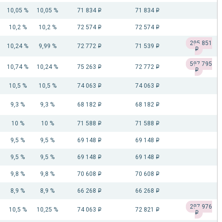
10,05 %
10,05 %
71 834
71 834
i
i
10,2 %
10,2 %
72 574
72 574
i
i
295 851
10,24 %
9,99 %
72 772
71 539
i
i
i
597 795
10,74 %
10,24 %
75 263
72 772
i
i
i
10,5 %
10,5 %
74 063
74 063
i
i
9,3 %
9,3 %
68 182
68 182
i
i
10 %
10 %
71 588
71 588
i
i
9,5 %
9,5 %
69 148
69 148
i
i
9,5 %
9,5 %
69 148
69 148
i
i
9,8 %
9,8 %
70 608
70 608
i
i
8,9 %
8,9 %
66 268
66 268
i
i
297 976
10,5 %
10,25 %
74 063
72 821
i
i
i