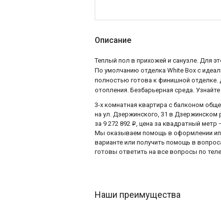
Описание
Теплый пол в прихожей и санузле. Для э
По умолчанию отделка White Box с идеа
полностью готова к финишной отделке. 
отопления. Безбарьерная среда. Узнайте
3-х комнатная квартира с балконом общ
на ул. Дзержинского, 31 в Дзержинском
за 9 272 892
, цена за квадратный метр 
i
Мы оказываем помощь в оформлении ипот
варианте или получить помощь в вопро
готовы ответить на все вопросы по телеф
Наши преимущества