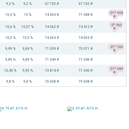
9,2 %
9,2 %
67 702
67 702
i
i
593 908
10,5 %
10 %
74 063
71 588
i
i
i
35 960
10,6 %
10,57 %
74 562
74 412
i
i
i
10,5 %
10,5 %
74 063
74 063
i
i
352 266
9,99 %
9,69 %
71 539
70 071
i
i
i
9,89 %
9,89 %
71 049
71 049
i
i
593 089
10,45 %
9,95 %
73 814
71 343
i
i
i
9,8 %
9,8 %
70 608
70 608
i
i