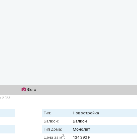
Фото
я 2023
Тип:
Новостройка
Балкон:
Балкон
Тип дома:
Монолит
2
Цена за м
:
134 390
i