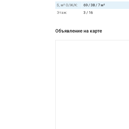
S, м² О/Ж/К:
69 / 38 / 7 м²
Этаж:
3 / 16
Объявление на карте