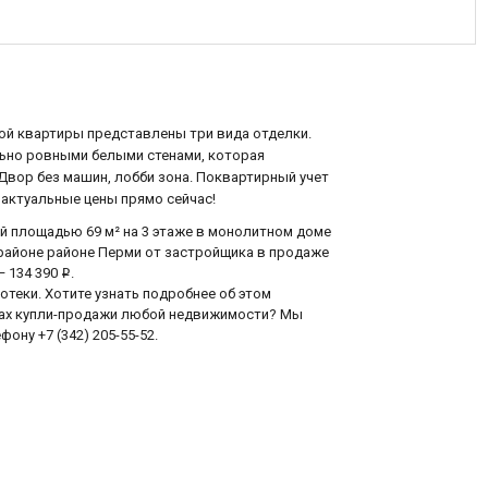
той квартиры представлены три вида отделки.
льно ровными белыми стенами, которая
Двор без машин, лобби зона. Поквартирный учет
 актуальные цены прямо сейчас!
ей площадью 69 м² на 3 этаже в монолитном доме
 районе районе Перми от застройщика в продаже
— 134 390
.
i
еки. Хотите узнать подробнее об этом
сах купли-продажи любой недвижимости? Мы
ону +7 (342) 205-55-52.