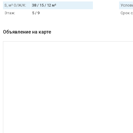
S, м² О/Ж/К:
38 / 15 / 12 м²
Услови
Этаж:
5 / 9
Срок с
Объявление на карте