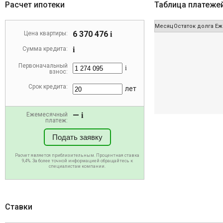
Расчет ипотеки
Таблица платеже
Месяц
Остаток долга
Еж
6 370 476
Цена квартиры:
i
Сумма кредита:
i
Первоначальный
i
взнос:
Срок кредита:
лет
—
Ежемесячный
i
платеж:
Подать заявку
Расчет является приблизительным. Процентная ставка
9,4%. За более точной информацией обращайтесь к
специалистам компании.
Ставки