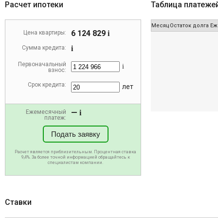
Расчет ипотеки
Таблица платеже
Месяц
Остаток долга
Еж
6 124 829
Цена квартиры:
i
Сумма кредита:
i
Первоначальный
i
взнос:
Срок кредита:
лет
—
Ежемесячный
i
платеж:
Подать заявку
Расчет является приблизительным. Процентная ставка
9,4%. За более точной информацией обращайтесь к
специалистам компании.
Ставки