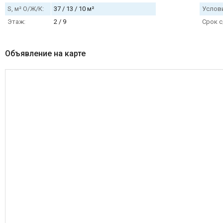
S, м² О/Ж/К:
37 / 13 / 10 м²
Услови
Этаж:
2 / 9
Срок с
Объявление на карте