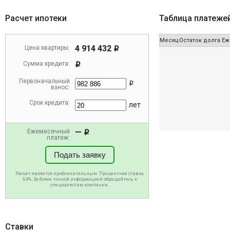
Расчет ипотеки
Таблица платеже
Месяц
Остаток долга
Еж
4 914 432
Цена квартиры:
i
Сумма кредита:
i
Первоначальный
i
взнос:
Срок кредита:
лет
—
Ежемесячный
i
платеж:
Подать заявку
Расчет является приблизительным. Процентная ставка
9,4%. За более точной информацией обращайтесь к
специалистам компании.
Ставки