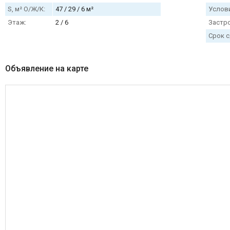
S, м² О/Ж/К:
47 / 29 / 6 м²
Услови
Этаж:
2 / 6
Застр
Срок с
Объявление на карте