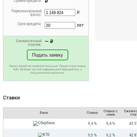
Сумма кредита:
i
Первоначальный
i
взнос:
Срок кредита:
лет
—
Ежемесячный
i
платеж:
Подать заявку
Расчет является приблизительным. Процентная ставка
9,4%. За более точной информацией обращайтесь к
специалистам компании.
Ставки
Ставка с
Ежеме
Банк
Ставка
нами
пла
9,4 %
9,4 %
42 
9,5 %
9,2 %
42 