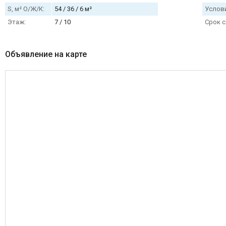
S, м² О/Ж/К:
54 / 36 / 6 м²
Услови
Этаж:
7 / 10
Срок с
Объявление на карте