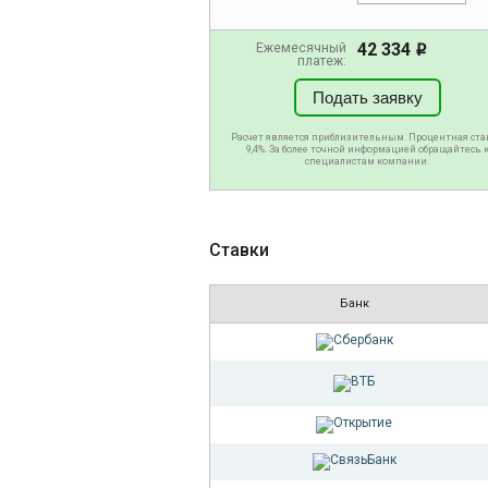
42 334
Ежемесячный
i
платеж:
Подать заявку
Расчет является приблизительным. Процентная ста
9,4%. За более точной информацией обращайтесь 
специалистам компании.
Ставки
Банк