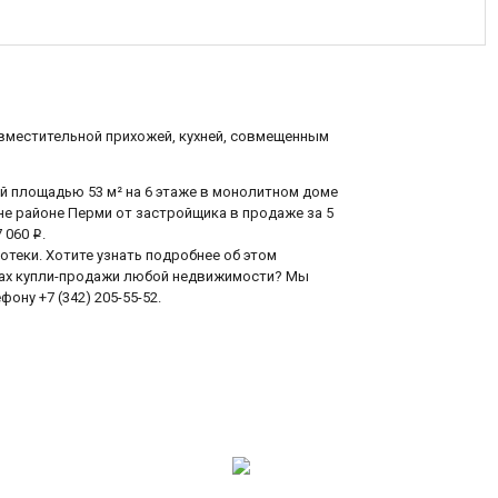
вместительной прихожей, кухней, совмещенным
ей площадью 53 м² на 6 этаже в монолитном доме
оне районе Перми от застройщика в продаже за 5
7 060
.
i
еки. Хотите узнать подробнее об этом
сах купли-продажи любой недвижимости? Мы
ону +7 (342) 205-55-52.