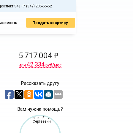
спект 54 | +7 (342) 205-55-52
Продать квартиру
вижимость
5 717 004
i
42 334
или
руб/мес
Рассказать другу
Вам нужна помощь?