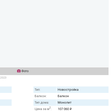
Фото
 2023
Тип:
Новостройка
Балкон:
Балкон
Тип дома:
Монолит
2
Цена за м
:
107 060
i