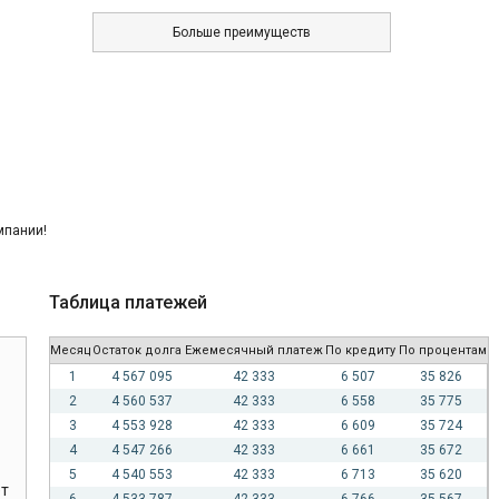
Больше преимуществ
Таблица платежей
Месяц
Остаток долга
Ежемесячный платеж
По кредиту
По процентам
1
4 567 095
42 333
6 507
35 826
2
4 560 537
42 333
6 558
35 775
3
4 553 928
42 333
6 609
35 724
4
4 547 266
42 333
6 661
35 672
5
4 540 553
42 333
6 713
35 620
ет