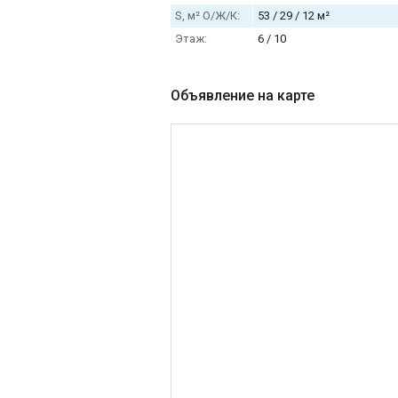
S, м² О/Ж/К:
53 / 29 / 12 м²
Этаж:
6 / 10
Объявление на карте