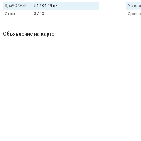
S, м² О/Ж/К:
54 / 34 / 9 м²
Услови
Этаж:
3 / 10
Срок с
Объявление на карте