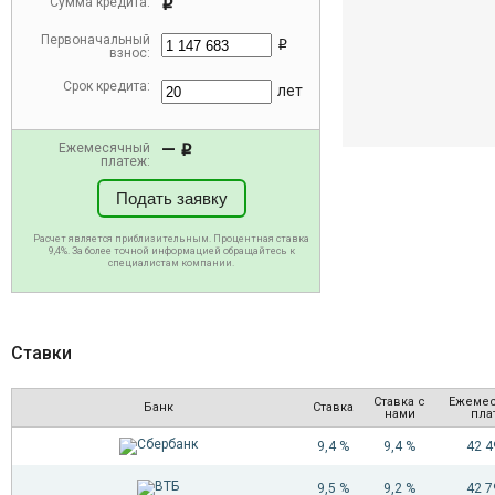
Сумма кредита:
i
Первоначальный
i
взнос:
Срок кредита:
лет
—
Ежемесячный
i
платеж:
Подать заявку
Расчет является приблизительным. Процентная ставка
9,4%. За более точной информацией обращайтесь к
специалистам компании.
Ставки
Ставка с
Ежеме
Банк
Ставка
нами
пла
9,4 %
9,4 %
42 
9,5 %
9,2 %
42 