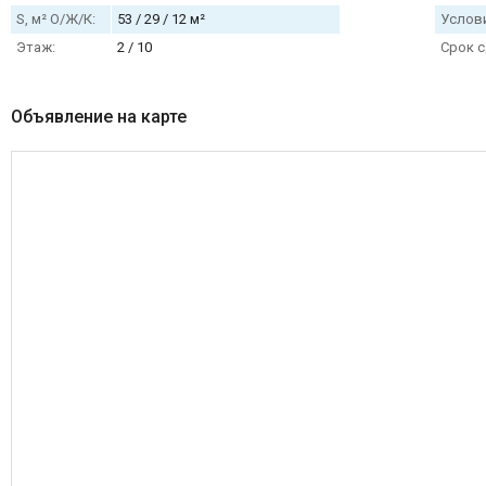
S, м² О/Ж/К:
53 / 29 / 12 м²
Услови
Этаж:
2 / 10
Срок с
Объявление на карте