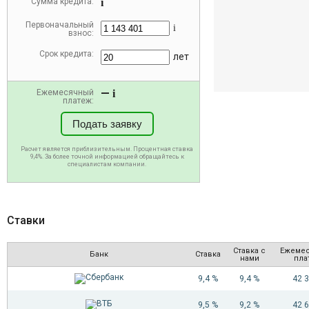
Сумма кредита:
i
Первоначальный
i
взнос:
Срок кредита:
лет
—
Ежемесячный
i
платеж:
Подать заявку
Расчет является приблизительным. Процентная ставка
9,4%. За более точной информацией обращайтесь к
специалистам компании.
Ставки
Ставка с
Ежеме
Банк
Ставка
нами
пла
9,4 %
9,4 %
42 
9,5 %
9,2 %
42 