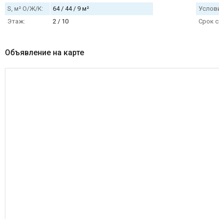
S, м² О/Ж/К:
64 / 44 / 9 м²
Услови
Этаж:
2 / 10
Срок с
Объявление на карте