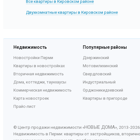
Все квартиры в Кировском районе
84
4 407 211
85
4 392 693
Двухкомнатные квартиры в Кировском районе
86
4 378 060
87
4 363 313
88
4 348 451
89
4 333 472
90
4 318 376
Недвижимость
Популярные районы
91
4 303 161
Новостройки Перми
Дзержинский
92
4 287 827
Квартиры в новостройках
Мотовилихинский
93
4 272 374
94
4 256 799
Вторичная недвижимость
Свердловский
95
4 241 102
Дома, коттеджи, таунхаусы
Индустриальный
96
4 225 282
Коммерческая недвижимость
Орджоникидзевский
97
4 209 338
Карта новостроек
Квартиры в пригороде
98
4 193 269
Прайс-лист
99
4 177 075
100
4 160 754
101
4 144 304
НОВЫЕ ДОМА
© Центр продажи недвижимости «
», 2013-
2026
102
4 127 726
Недвижимость в Перми: квартиры от застройщиков, вторичн
103
4 111 018