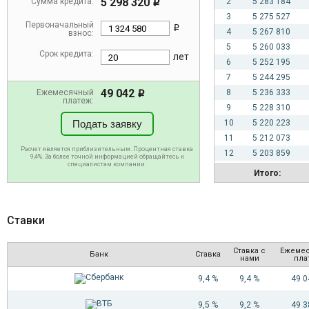
5 298 320
Сумма кредита:
2
5 283 184
i
3
5 275 527
Первоначальный
i
4
5 267 810
взнос:
5
5 260 033
Срок кредита:
лет
6
5 252 195
7
5 244 295
49 042
Ежемесячный
8
5 236 333
i
платеж:
9
5 228 310
Подать заявку
10
5 220 223
11
5 212 073
Расчет является приблизительным. Процентная ставка
12
5 203 859
9,4%. За более точной информацией обращайтесь к
специалистам компании.
13
5 195 581
Итого:
14
5 187 237
15
5 178 829
16
5 170 355
Ставки
17
5 161 814
18
5 153 206
Ставка с
Ежеме
Банк
Ставка
нами
пла
19
5 144 531
20
5 135 788
9,4 %
9,4 %
49 
21
5 126 977
9,5 %
9,2 %
49 
22
5 118 096