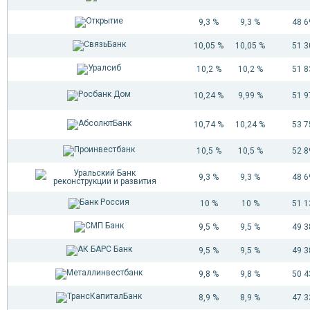
23
5 109 146
9,3 %
9,3 %
48 
24
5 100 126
25
5 091 035
10,05 %
10,05 %
51 
26
5 081 873
10,2 %
10,2 %
51 
27
5 072 640
28
5 063 333
10,24 %
9,99 %
51 
29
5 053 954
30
5 044 502
10,74 %
10,24 %
53 
31
5 034 975
32
5 025 374
10,5 %
10,5 %
52 
33
5 015 698
9,3 %
9,3 %
48 
34
5 005 946
35
4 996 117
10 %
10 %
51 
36
4 986 211
37
4 976 228
9,5 %
9,5 %
49 
38
4 966 167
9,5 %
9,5 %
49 
39
4 956 027
40
4 945 807
9,8 %
9,8 %
50 
41
4 935 507
8,9 %
8,9 %
47 
42
4 925 127