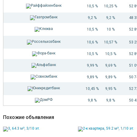
43
4 914 665
10,5 %
10,25 %
52 
44
4 904 122
45
4 893 496
9,2 %
9,2 %
48 
46
4 882 786
10,5 %
10 %
52 
47
4 871 993
48
4 861 115
10,6 %
10,57 %
53 
49
4 850 152
50
4 839 103
10,5 %
10,5 %
52 
51
4 827 967
52
4 816 745
9,99 %
9,69 %
51 
53
4 805 434
54
4 794 035
9,89 %
9,89 %
50 
55
4 782 546
10,45 %
9,95 %
52 
56
4 770 968
57
4 759 298
9,8 %
9,8 %
50 
58
4 747 538
59
4 735 685
Похожие объявления
60
4 723 739
61
4 711 700
62
4 699 567