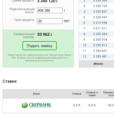
3 345 120
Сумма кредита:
i
2
3 335 564
3
3 330 729
Первоначальный
i
4
3 325 857
взнос:
5
3 320 947
Срок кредита:
лет
6
3 315 998
7
3 311 011
30 963
Ежемесячный
i
8
3 305 984
платеж:
9
3 300 918
Подать заявку
10
3 295 813
11
3 290 667
Расчет является приблизительным. Процентная ставка
12
3 285 481
9,4%. За более точной информацией обращайтесь к
специалистам компании.
13
3 280 255
Итого:
14
3 274 987
15
3 269 679
16
3 264 328
Ставки
17
3 258 936
18
3 253 502
Ставка с
Ежеме
Банк
Ставка
нами
пла
19
3 248 025
20
3 242 505
9,4 %
9,4 %
30 
21
3 236 942
22
3 231 335