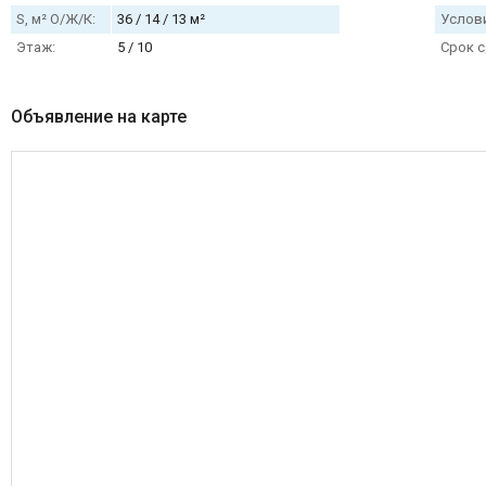
S, м² О/Ж/К:
36 / 14 / 13 м²
Услови
Этаж:
5 / 10
Срок с
Объявление на карте