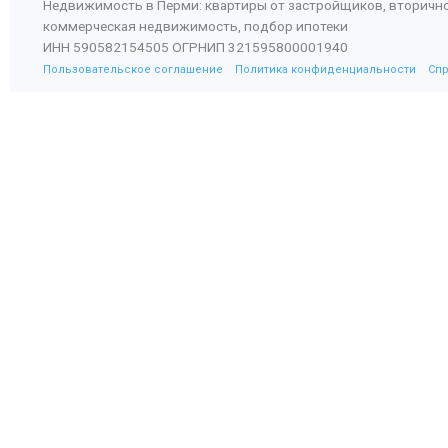
Недвижимость в Перми: квартиры от застройщиков, вторичн
104
2 584 880
коммерческая недвижимость, подбор ипотеки
105
2 574 165
ИНН 590582154505 ОГРНИП 321595800001940
106
2 563 367
Пользовательское соглашение
Политика конфиденциальности
Сп
107
2 552 484
108
2 541 515
109
2 530 461
110
2 519 320
111
2 508 092
112
2 496 776
113
2 485 371
114
2 473 877
115
2 462 293
116
2 450 618
117
2 438 852
118
2 426 994
119
2 415 042
120
2 402 997
121
2 390 858
122
2 378 624
123
2 366 293
124
2 353 867