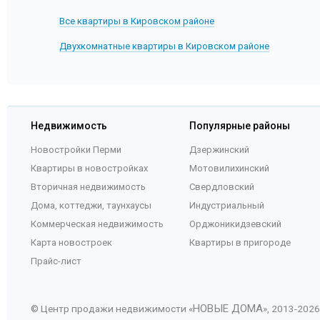
84
2 782 514
Все квартиры в Кировском районе
85
2 773 348
86
2 764 109
Двухкомнатные квартиры в Кировском районе
87
2 754 799
88
2 745 415
89
2 735 958
90
2 726 427
91
2 716 821
Недвижимость
Популярные районы
92
2 707 140
Новостройки Перми
Дзержинский
93
2 697 384
94
2 687 550
Квартиры в новостройках
Мотовилихинский
95
2 677 640
Вторичная недвижимость
Свердловский
96
2 667 652
Дома, коттеджи, таунхаусы
Индустриальный
97
2 657 586
Коммерческая недвижимость
Орджоникидзевский
98
2 647 441
Карта новостроек
Квартиры в пригороде
99
2 637 216
Прайс-лист
100
2 626 912
101
2 616 526
102
2 606 060
НОВЫЕ ДОМА
© Центр продажи недвижимости «
», 2013-
2026
103
2 595 511