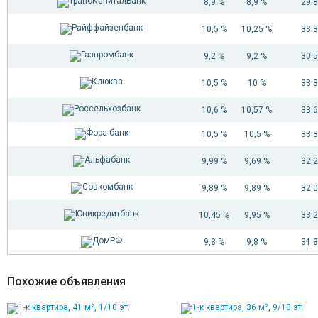
8,9 %
8,9 %
29 
43
3 102 898
44
3 096 241
10,5 %
10,25 %
33 
45
3 089 532
46
3 082 771
9,2 %
9,2 %
30 
47
3 075 956
10,5 %
10 %
33 
48
3 069 088
49
3 062 167
10,6 %
10,57 %
33 
50
3 055 191
51
3 048 160
10,5 %
10,5 %
33 
52
3 041 075
9,99 %
9,69 %
32 
53
3 033 934
54
3 026 737
9,89 %
9,89 %
32 
55
3 019 484
56
3 012 173
10,45 %
9,95 %
33 
57
3 004 806
58
2 997 381
9,8 %
9,8 %
31 
59
2 989 898
60
2 982 356
Похожие объявления
61
2 974 755
62
2 967 094