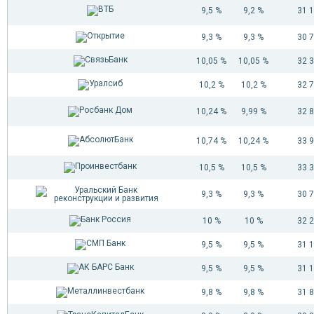
9,5 %
9,2 %
31 
23
3 225 684
24
3 219 989
9,3 %
9,3 %
30 
25
3 214 250
26
3 208 465
10,05 %
10,05 %
32 
27
3 202 635
10,2 %
10,2 %
32 
28
3 196 760
29
3 190 838
10,24 %
9,99 %
32 
30
3 184 870
31
3 178 856
10,74 %
10,24 %
33 
32
3 172 794
33
3 166 685
10,5 %
10,5 %
33 
34
3 160 528
9,3 %
9,3 %
30 
35
3 154 322
36
3 148 069
10 %
10 %
32 
37
3 141 766
38
3 135 413
9,5 %
9,5 %
31 
39
3 129 011
9,5 %
9,5 %
31 
40
3 122 559
41
3 116 056
9,8 %
9,8 %
31 
42
3 109 503