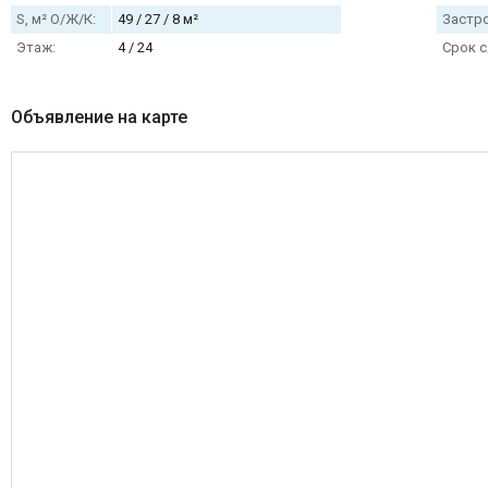
S, м² О/Ж/К:
49 / 27 / 8 м²
Застр
Этаж:
4 / 24
Срок с
Объявление на карте