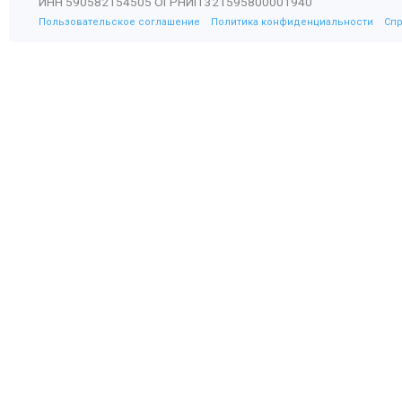
ИНН 590582154505 ОГРНИП 321595800001940
Пользовательское соглашение
Политика конфиденциальности
Сп