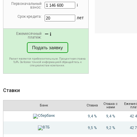
Первоначальный
i
взнос:
Срок кредита:
лет
—
Ежемесячный
i
платеж:
Подать заявку
Расчет является приблизительным. Процентная ставка
9,4%. За более точной информацией обращайтесь к
специалистам компании.
Ставки
Ставка с
Ежеме
Банк
Ставка
нами
пла
9,4 %
9,4 %
42 
9,5 %
9,2 %
42 