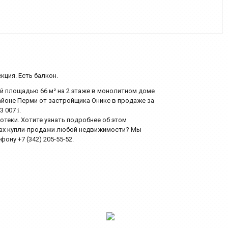
кция. Есть балкон.
ей площадью 66 м² на 2 этаже в монолитном доме
районе Перми от застройщика Оникс в продаже за
43 007
i
.
еки. Хотите узнать подробнее об этом
сах купли-продажи любой недвижимости? Мы
ону +7 (342) 205-55-52.