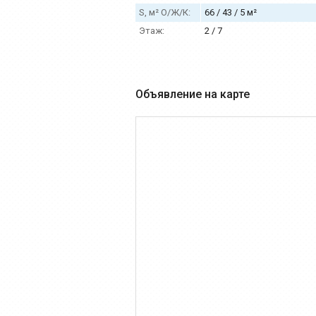
S, м² О/Ж/К:
66 / 43 / 5 м²
Этаж:
2 / 7
Объявление на карте