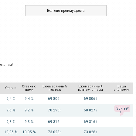
Больше преимуществ
Ставка с
Ежемесячный
Ежемесячный
Ваша
Ставка
нами
платеж
платеж с нами
экономия
9,4 %
9,4 %
69 806
i
69 806
i
352 991
9,5 %
9,2 %
70 298
i
68 827
i
i
9,3 %
9,3 %
69 316
i
69 316
i
10,05 %
10,05 %
73 028
i
73 028
i