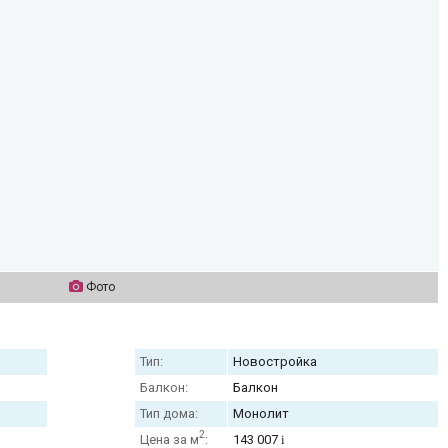
Фото
Тип:
Новостройка
Балкон:
Балкон
Тип дома:
Монолит
2
Цена за м
:
143 007
i