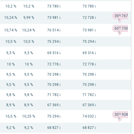
10,2 %
10,2 %
73 780
i
73 780
i
300 767
10,24 %
9,99 %
73 981
i
72 728
i
i
607 730
10,74 %
10,24 %
76 514
i
73 981
i
i
10,5 %
10,5 %
75 294
i
75 294
i
9,3 %
9,3 %
69 316
i
69 316
i
10 %
10 %
72 778
i
72 778
i
9,5 %
9,5 %
70 298
i
70 298
i
9,5 %
9,5 %
70 298
i
70 298
i
9,8 %
9,8 %
71 782
i
71 782
i
8,9 %
8,9 %
67 369
i
67 369
i
302 928
10,5 %
10,25 %
75 294
i
74 032
i
i
9,2 %
9,2 %
68 827
i
68 827
i