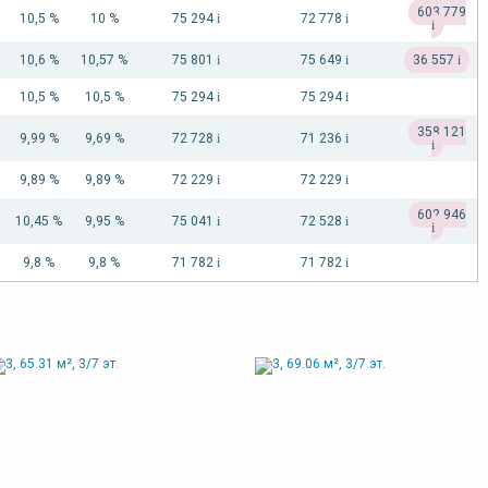
603 779
10,5 %
10 %
75 294
i
72 778
i
i
10,6 %
10,57 %
75 801
i
75 649
i
36 557
i
10,5 %
10,5 %
75 294
i
75 294
i
358 121
9,99 %
9,69 %
72 728
i
71 236
i
i
9,89 %
9,89 %
72 229
i
72 229
i
602 946
10,45 %
9,95 %
75 041
i
72 528
i
i
9,8 %
9,8 %
71 782
i
71 782
i