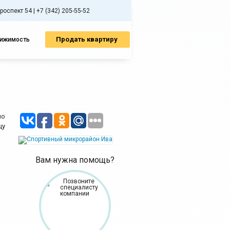
спект 54 | +7 (342) 205-55-52
Продать квартиру
вижимость
по
цу
Вам нужна помощь?