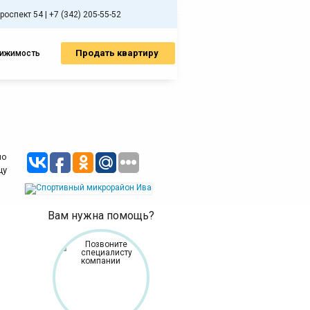
спект 54 | +7 (342) 205-55-52
Продать квартиру
вижимость
по
цу
Вам нужна помощь?