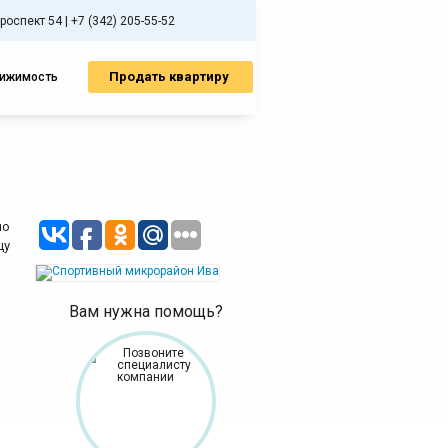
спект 54 | +7 (342) 205-55-52
Продать квартиру
вижимость
по
цу
Вам нужна помощь?