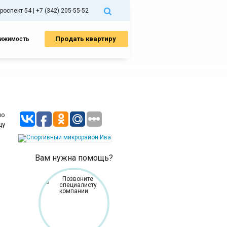
спект 54 | +7 (342) 205-55-52
Продать квартиру
вижимость
по
цу
Вам нужна помощь?