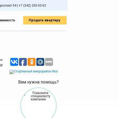
спект 54 | +7 (342) 205-55-52
Продать квартиру
вижимость
по
цу
Вам нужна помощь?