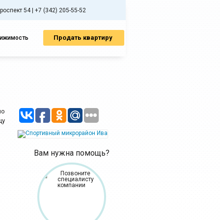
спект 54 | +7 (342) 205-55-52
Продать квартиру
вижимость
по
цу
Вам нужна помощь?