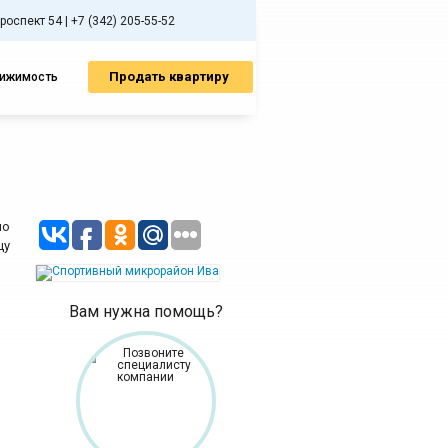
спект 54 | +7 (342) 205-55-52
Продать квартиру
вижимость
по
цу
Вам нужна помощь?