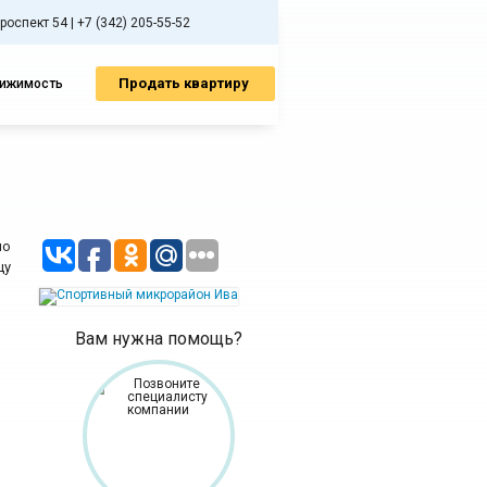
спект 54 | +7 (342) 205-55-52
Продать квартиру
вижимость
по
цу
Вам нужна помощь?